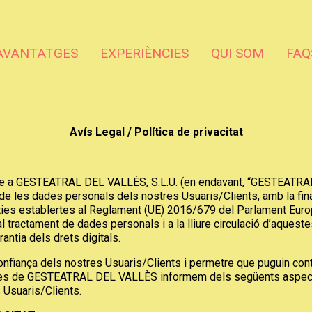
AVANTATGES
EXPERIÈNCIES
QUI SOM
FAQ
Avís Legal / Política de privacitat
ue a GESTEATRAL DEL VALLÈS, S.L.U. (en endavant, “GESTEATRAL D
nt de les dades personals dels nostres Usuaris/Clients, amb la fi
ties establertes al Reglament (UE) 2016/679 del Parlament Europe
l tractament de dades personals i a la lliure circulació d’aqueste
ntia dels drets digitals.
confiança dels nostres Usuaris/Clients i permetre que puguin cont
a, des de GESTEATRAL DEL VALLÈS informem dels següents aspectes
 Usuaris/Clients.