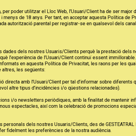
 per poder utilitzar el Lloc Web, l’Usuari/Client ha de ser major
i menys de 18 anys. Per tant, en acceptar aquesta Política de Pri
da autorització parental per registrar-se en qualsevol dels c
.
ades dels nostres Usuaris/Clients perquè la prestació dels nost
què l’experiència de l’Usuari/Client continuï essent immillorable. 
 informats en aquesta Política de Privacitat, les raons per les 
 altres, les següents:
ió directa amb l’Usuari/Client per tal d’informar sobre diferents 
evol altre tipus d’incidències i/o qüestions relacionades).
ons i/o newsletters periòdiques, amb la finalitat de mantenir i
ous espectacles, així com la celebració de promocions especial
ades personals dels nostres Usuaris/Clients, des de GESTEATRA
fer fidelment les preferències de la nostra audiència.