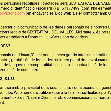
es personals recollides i tractades serà GESTEATRAL DEL VALLÈS,
i Número d’Identificació Fiscal (NIF) B–67377499 (com s’ha esm
svictoria.com
(en endavant, el “Lloc Web”). Per contactar amb
.
necessària la comunicació de les dades personals dels nostres Us
acions legals de GESTEATRAL DEL VALLÈS. Així mateix, és possib
es establerts a l’apartat 11.- «Cessions de dades».
IDES?
s de l’Usuari/Client per a la seva gestió interna, centralitzant
ntrol, gestió i ús de les dades incloses per al desenvolupament d
 de tasques de comptabilitat i finances, la contractació de les 
resolució de conflictes.
 S.L.U.
 amb la privacitat dels seus clients i dels usuaris en genera
loc Web només s’utilitzarà per a la finalitat sol·licitada per l’
sentiment exprés, l’Usuari/Client no rebrà comunicacions comercia
nt.