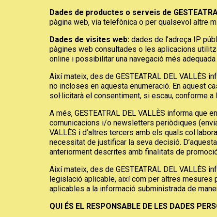
Dades de productes o serveis de GESTEATRA
pàgina web, via telefònica o per qualsevol altre mitj
Dades de visites web:
dades de l’adreça IP públi
pàgines web consultades o les aplicacions utilitz
online i possibilitar una navegació més adequada i
Així mateix, des de GESTEATRAL DEL VALLÈS infor
no incloses en aquesta enumeració. En aquest cas, 
sol·licitarà el consentiment, si escau, conforme a 
A més, GESTEATRAL DEL VALLÈS informa que en adqui
comunicacions i/o newsletters periòdiques (envia
VALLÈS i d’altres tercers amb els quals col·labor
necessitat de justificar la seva decisió. D’aquest
anteriorment descrites amb finalitats de promoci
Així mateix, des de GESTEATRAL DEL VALLÈS info
legislació aplicable, així com per altres mesures
aplicables a la informació subministrada de maner
QUI ÉS EL RESPONSABLE DE LES DADES PER