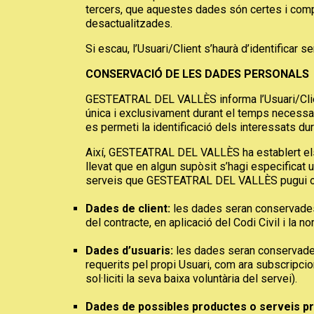
tercers, que aquestes dades són certes i comple
desactualitzades.
Si escau, l’Usuari/Client s’haurà d’identificar
CONSERVACIÓ DE LES DADES PERSONALS
GESTEATRAL DEL VALLÈS informa l’Usuari/Client
única i exclusivament durant el temps necessari
es permeti la identificació dels interessats du
Així, GESTEATRAL DEL VALLÈS ha establert els 
llevat que en algun supòsit s’hagi especificat 
serveis que GESTEATRAL DEL VALLÈS pugui of
Dades de client:
les dades seran conservades d
del contracte, en aplicació del Codi Civil i la no
Dades d’usuaris:
les dades seran conservades 
requerits pel propi Usuari, com ara subscripcio
sol·liciti la seva baixa voluntària del servei).
Dades de possibles productes o serveis 