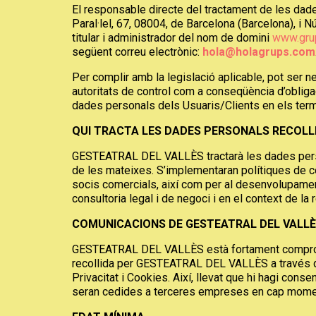
El responsable directe del tractament de les dad
Paral·lel, 67, 08004, de Barcelona (Barcelona), 
titular i administrador del nom de domini
www.grup
següent correu electrònic:
hola@holagrups.com
Per complir amb la legislació aplicable, pot ser 
autoritats de control com a conseqüència d’oblig
dades personals dels Usuaris/Clients en els term
QUI TRACTA LES DADES PERSONALS RECOLL
GESTEATRAL DEL VALLÈS tractarà les dades personal
de les mateixes. S’implementaran polítiques de co
socis comercials, així com per al desenvolupament
consultoria legal i de negoci i en el context de la 
COMUNICACIONS DE GESTEATRAL DEL VALLÈS,
GESTEATRAL DEL VALLÈS està fortament compromesa
recollida per GESTEATRAL DEL VALLÈS a través del L
Privacitat i Cookies. Així, llevat que hi hagi con
seran cedides a terceres empreses en cap mome