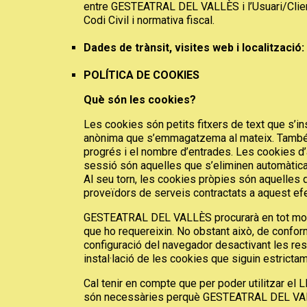
entre GESTEATRAL DEL VALLÈS i l’Usuari/Client
Codi Civil i normativa fiscal.
Dades de trànsit, visites web i localització:
POLÍTICA DE COOKIES
Què són les cookies?
Les cookies són petits fitxers de text que s’inst
anònima que s’emmagatzema al mateix. També es 
progrés i el nombre d’entrades. Les cookies d
sessió són aquelles que s’eliminen automàtica
Al seu torn, les cookies pròpies són aquelles
proveïdors de serveis contractats a aquest ef
GESTEATRAL DEL VALLÈS procurarà en tot moment
que ho requereixin. No obstant això, de conform
configuració del navegador desactivant les res
instal·lació de les cookies que siguin estrictam
Cal tenir en compte que per poder utilitzar el 
són necessàries perquè GESTEATRAL DEL VALLÈS 