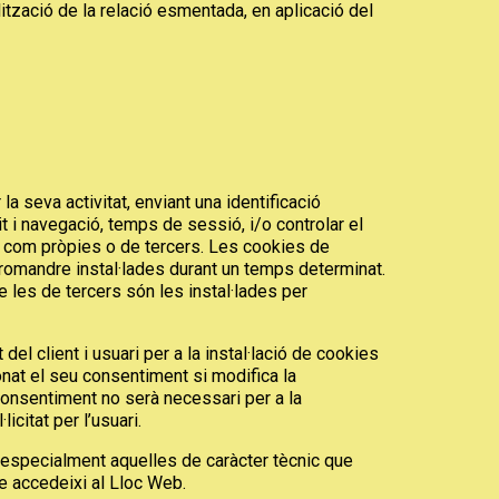
tzació de la relació esmentada, en aplicació del
la seva activitat, enviant una identificació
 i navegació, temps de sessió, i/o controlar el
í com pròpies o de tercers. Les cookies de
romandre instal·lades durant un temps determinat.
les de tercers són les instal·lades per
client i usuari per a la instal·lació de cookies
onat el seu consentiment si modifica la
consentiment no serà necessari per a la
citat per l’usuari.
, especialment aquelles de caràcter tècnic que
e accedeixi al Lloc Web.