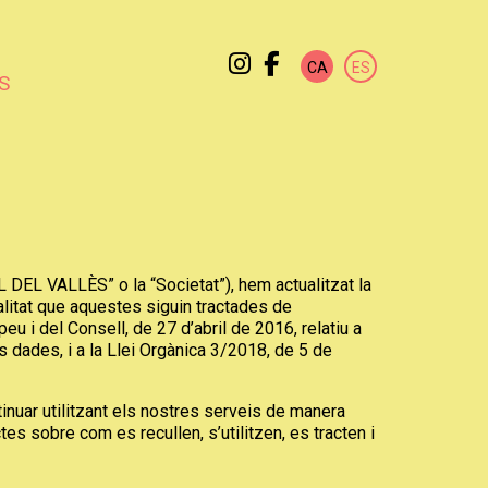
Link a instagram
Link a facebook
CA
ES
S
EL VALLÈS” o la “Societat”), hem actualitzat la
nalitat que aquestes siguin tractades de
u i del Consell, de 27 d’abril de 2016, relatiu a
s dades, i a la Llei Orgànica 3/2018, de 5 de
inuar utilitzant els nostres serveis de manera
 sobre com es recullen, s’utilitzen, es tracten i