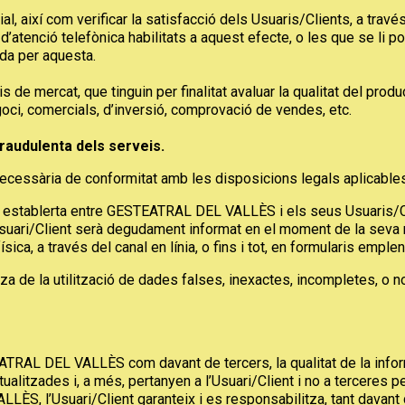
cial, així com verificar la satisfacció dels Usuaris/Clients, a tra
 d’atenció telefònica habilitats a aquest efecte, o les que se l
da per aquesta.
s de mercat, que tinguin per finalitat avaluar la qualitat del pr
ci, comercials, d’inversió, comprovació de vendes, etc.
fraudulenta dels serveis.
i necessària de conformitat amb les disposicions legals aplicable
ció establerta entre GESTEATRAL DEL VALLÈS i els seus Usuaris/Cl
l’Usuari/Client serà degudament informat en el moment de la seva 
sica, a través del canal en línia, o fins i tot, en formularis emple
e la utilització de dades falses, inexactes, incompletes, o n
ATRAL DEL VALLÈS com davant de tercers, la qualitat de la infor
tualitzades i, a més, pertanyen a l’Usuari/Client i no a terceres 
ÈS, l’Usuari/Client garanteix i es responsabilitza, tant dav