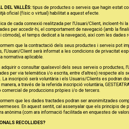
L DEL VALLÈS:
tipus de productes o serveis que hagin estat cont
à oficial (físic o virtual) habilitat a aquest efecte.
ca de cada connexió realitzada per l’Usuari/Client, incloent-hi la
ades per accedir-hi, el comportament de navegació (amb la final
 còmoda), el temps dedicat a la navegació, així com les dades rel
mem que la contractació dels seus productes i serveis pot impl
l’Usuari/Client serà informat a les condicions de privacitat espe
la normativa aplicable.
rir o consultar qualsevol dels seus serveis o productes, l’Usuar
des per via telemàtica i/o escrita, entre d’altres) respecte al
a. La inscripció serà voluntària i els Usuaris/Clients es podran
a manera, a través de la referida inscripció voluntària, GESTEATR
ó comercial de produccions pròpies i/o de tercers.
rmem que les dades tractades podran ser anonimitzades complin
 permeses. En aquest sentit, cal assenyalar que els principis de
a anònima (com ara informació facilitada en enquestes de valorac
SONALS RECOLLIDES?