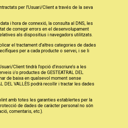
ractats per l’Usuari/Client a través de la seva
 data i hora de connexió, la consulta al DNS, les
itat de corregir errors en el desenvolupament
atives als dispositius i navegadors utilitzats.
icar el tractament d’altres categories de dades
cífiques per a cada producte o servei, i se li
i/Client tindrà l’opció d’inscriure’s a les
s serveis i/o productes de GESTEATRAL DEL
 donar de baixa en qualsevol moment sense
AL DEL VALLÈS podrà recollir i tractar les dades
t amb totes les garanties establertes per la
 protecció de dades de caràcter personal no són
ió, comentaris, etc.).