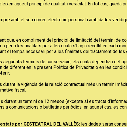
ixen aquest principi de qualitat i veracitat. En tot cas, queda 
 sempre amb el seu correu electrònic personal i amb dades verídiqu
 que, en compliment del principi de limitació del termini de co
 i per a les finalitats per a les quals s’hagin recollit en cada 
rant el temps necessari per a les finalitats del tractament de le
següents terminis de conservació, els quals dependran del tipus
un de diferent en la present Política de Privacitat o en les cond
erir:
urant la vigència de la relació contractual més un termini màxi
rmativa fiscal.
durant un termini de 12 mesos (excepte si es tracta d’informac
ns a comunicacions o butlletins periòdics; en aquest cas, es con
prestats per GESTEATRAL DEL VALLÈS:
les dades seran conserv