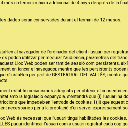
 més un termini màxim addicional de 4 anys després de la finali
les dades seran conservades durant el termini de 12 mesos.
al·len al navegador de l’ordinador del client i usuari per registrar 
poden utilitzar per mesurar l’audiència, paràmetres del trànsit
’aquest Lloc Web poden ser tant de sessió com persistents, aix
ment en tancar el navegador, mentre que les persistents poden 
 que s’instal·len per part de GESTEATRAL DEL VALLÈS, mentre que 
ecte.
 establir mecanismes adequats per obtenir el consentiment del 
itat amb la legislació espanyola, s’entendrà que (i) l’usuari ha d
triccions que impedeixen l’entrada de cookies, i (ii) que aquest 
ent necessàries per a la prestació d’un servei expressament sol·li
Lloc Web és necessari que l’usuari tingui habilitades les cookies
pugui identificar l’usuari com a usuari registrat cada cop qu