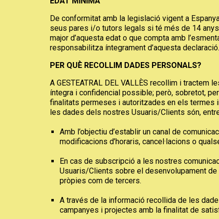
EDAT MÍNIMA
De conformitat amb la legislació vigent a Espanya,
seus pares i/o tutors legals si té més de 14 anys 
major d’aquesta edat o que compta amb l’esmenta
responsabilitza íntegrament d’aquesta declaració
PER QUÈ RECOLLIM DADES PERSONALS?
A GESTEATRAL DEL VALLÈS recollim i tractem les d
íntegra i confidencial possible; però, sobretot, per
finalitats permeses i autoritzades en els termes
les dades dels nostres Usuaris/Clients són, entre
Amb l’objectiu d’establir un canal de comunicac
modificacions d’horaris, cancel·lacions o quals
En cas de subscripció a les nostres comunicaci
Usuaris/Clients sobre el desenvolupament de n
pròpies com de tercers.
A través de la informació recollida de les d
campanyes i projectes amb la finalitat de satis