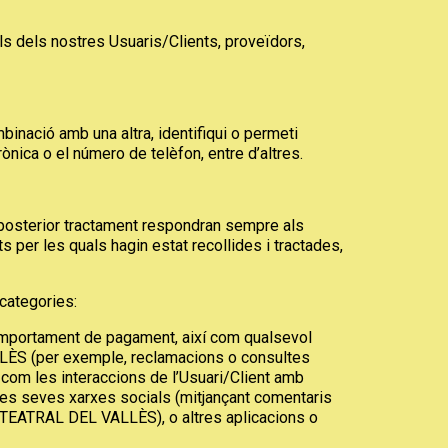
s dels nostres Usuaris/Clients, proveïdors,
nació amb una altra, identifiqui o permeti
ònica o el número de telèfon, entre d’altres.
posterior tractament respondran sempre als
ts per les quals hagin estat recollides i tractades,
categories:
omportament de pagament, així com qualsevol
ALLÈS (per exemple, reclamacions o consultes
 com les interaccions de l’Usuari/Client amb
les seves xarxes socials (mitjançant comentaris
ESTEATRAL DEL VALLÈS), o altres aplicacions o