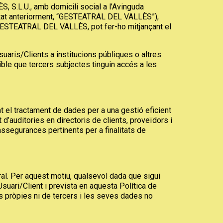
 S.L.U., amb domicili social a l’Avinguda
entat anteriorment, “GESTEATRAL DEL VALLÈS”),
 GESTEATRAL DEL VALLÈS, pot fer-ho mitjançant el
uaris/Clients a institucions públiques o altres
le que tercers subjectes tinguin accés a les
 el tractament de dades per a una gestió eficient
’auditories en directoris de clients, proveïdors i
assegurances pertinents per a finalitats de
l. Per aquest motiu, qualsevol dada que sigui
Usuari/Client i prevista en aquesta Política de
ls pròpies ni de tercers i les seves dades no