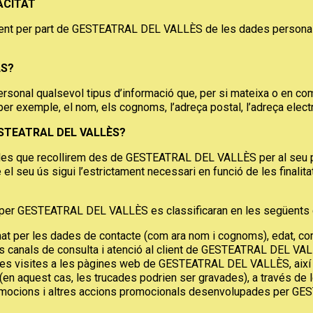
ACITAT
ctament per part de GESTEATRAL DEL VALLÈS de les dades personal
LS?
al qualsevol tipus d’informació que, per si mateixa o en combi
per exemple, el nom, els cognoms, l’adreça postal, l’adreça electr
STEATRAL DEL VALLÈS?
dades que recollirem des de GESTEATRAL DEL VALLÈS per al seu 
è el seu ús sigui l’estrictament necessari en funció de les finalita
 per GESTEATRAL DEL VALLÈS es classificaran en les següents 
mat per les dades de contacte (com ara nom i cognoms), edat, c
 dels canals de consulta i atenció al client de GESTEATRAL DEL V
de les visites a les pàgines web de GESTEATRAL DEL VALLÈS, així
en aquest cas, les trucades podrien ser gravades), a través de 
, promocions i altres accions promocionals desenvolupades per G