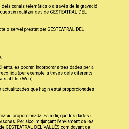
vés dels canals telemàtics o a través de la gravació
i poguessin realitzar des de GESTEATRAL DEL
oducte o servei prestat per GESTEATRAL DEL
s.
ients, es podran incorporar altres dades per a
recollida (per exemple, a través dels diferents
nats al Lloc Web).
o actualitzades que hagin estat proporcionades
mació proporcionada. És a dir, que les dades i
persones. Per això, mitjançant l’enviament de les
ant de GESTEATRAL DEL VALLÈS com davant de