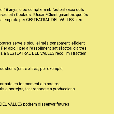
 de 18 anys, o bé comptar amb l’autorització dels
vacitat i Cookies, l’Usuari/Client garanteix que és
anals emprats per GESTEATRAL DEL VALLÈS, i es
res serveis sigui el més transparent, eficient,
Per això, i per a l’assoliment satisfactori d’altres
quals a GESTEATRAL DEL VALLÈS recollim i tractem
qüestions (entre altres, per exemple,
nformats en tot moment els nostres
s o sortejos, tant respecte a produccions
L DEL VALLÈS podrem dissenyar futures