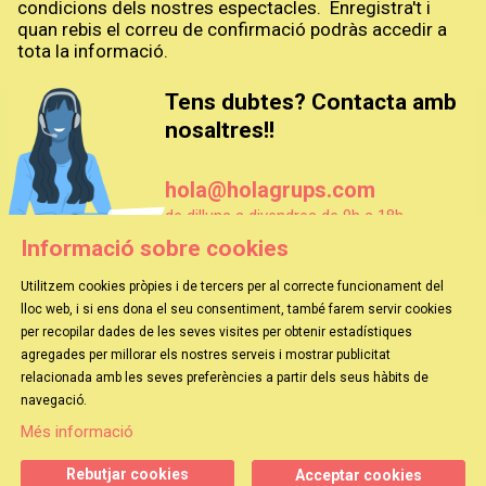
condicions dels nostres espectacles. Enregistra't i
quan rebis el correu de confirmació podràs accedir a
tota la informació.
Tens dubtes? Contacta amb
nosaltres!!
hola@holagrups.com
de dilluns a divendres de 9h a 18h
Informació sobre cookies
Utilitzem cookies pròpies i de tercers per al correcte funcionament del
lloc web, i si ens dona el seu consentiment, també farem servir cookies
per recopilar dades de les seves visites per obtenir estadístiques
agregades per millorar els nostres serveis i mostrar publicitat
relacionada amb les seves preferències a partir dels seus hàbits de
HOLA GRUPS
|
EL MAGO POP
|
TEATRE VICTÒRIA
navegació.
Més informació
SITEMAP
|
AVÍS LEGAL
|
ÚS DE COOKIES
Rebutjar cookies
Acceptar cookies