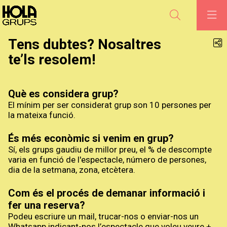
Cerca
Tens dubtes? Nosaltres
te’ls resolem!
Què es considera grup?
El mínim per ser considerat grup son 10 persones per
la mateixa funció.
És més econòmic si venim en grup?
Sí, els grups gaudiu de millor preu, el % de descompte
varia en funció de l'espectacle, número de persones,
dia de la setmana, zona, etcètera.
Com és el procés de demanar informació i
fer una reserva?
Podeu escriure un mail, trucar-nos o enviar-nos un
Whatsapp indicant-nos l’espectacle que voleu veure +