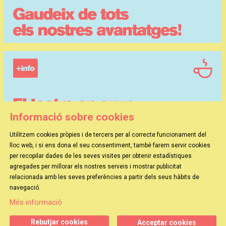
Informació sobre cookies
Utilitzem cookies pròpies i de tercers per al correcte funcionament del
lloc web, i si ens dona el seu consentiment, també farem servir cookies
per recopilar dades de les seves visites per obtenir estadístiques
agregades per millorar els nostres serveis i mostrar publicitat
relacionada amb les seves preferències a partir dels seus hàbits de
HOLA GRUPS
|
EL MAGO POP
|
TEATRE VICTÒRIA
navegació.
SITEMAP
|
AVÍS LEGAL
|
ÚS DE COOKIES
Més informació
Rebutjar cookies
Acceptar cookies