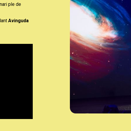
nari ple de
llant
Avinguda
Diapositiva 1 de 5