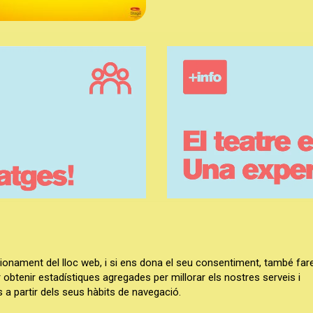
HOLA GRUPS
|
EL MAGO POP
|
TEATRE VICTÒRIA
ncionament del lloc web, i si ens dona el seu consentiment, també fa
r obtenir estadístiques agregades per millorar els nostres serveis i
|
|
SITEMAP
AVÍS LEGAL
ÚS DE COOKIES
 a partir dels seus hàbits de navegació.