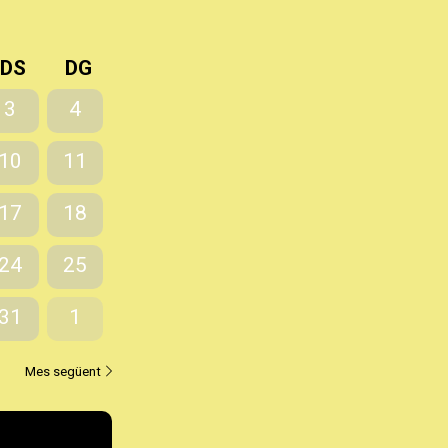
DS
DG
3
4
10
11
17
18
24
25
31
1
ubre
Mes següent