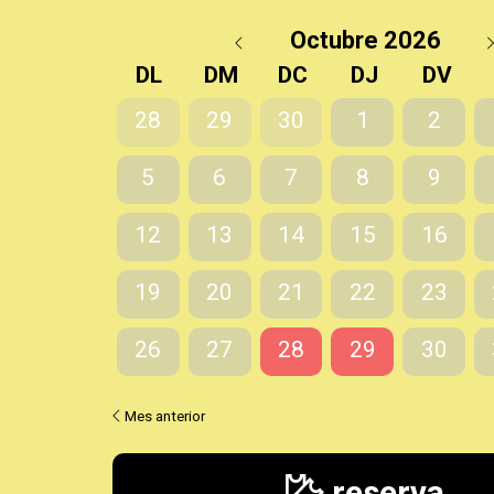
Octubre 2026
DL
DM
DC
DJ
DV
28
29
30
1
2
5
6
7
8
9
12
13
14
15
16
19
20
21
22
23
26
27
28
29
30
Dimecres 28 d'octubre
Dijous 29 d'oct
Mes anterior
reserva