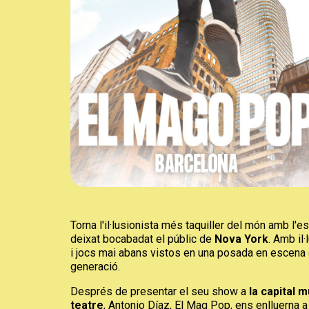
Diapositiva 1 de 1
Torna l'il·lusionista més taquiller del món amb l'
deixat bocabadat el públic de
Nova York
. Amb il
i jocs mai abans vistos en una posada en escena 
generació.
Després de presentar el seu show a
la capital m
teatre
, Antonio Díaz, El Mag Pop, ens enlluerna a