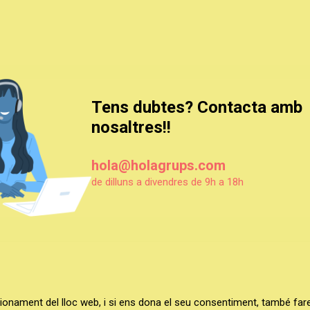
Tens dubtes? Contacta amb
nosaltres!!
hola@holagrups.com
de dilluns a divendres de 9h a 18h
HOLA GRUPS
|
EL MAGO POP
|
TEATRE VICTÒRIA
ncionament del lloc web, i si ens dona el seu consentiment, també fa