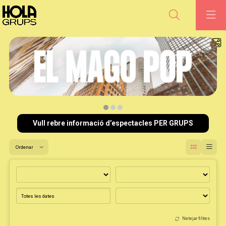
Cerca
Diapositiva 1 de 3
Vull rebre informació d’espectacles PER GRUPS
Ordenar
Ordenar per
Netejar filtres