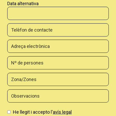
Data alternativa
Clica a la imatge
Preu escoles
La seva meravellosa banda sonora, composta per Stephen
Schwartz, inclou inoblidables cançons com "Defying
Gravity", "Popular" i "For Good", que ressonen al cor del
públic deixant una empremta inesborrable.
WICKED, El Musical no és només un gran espectacle
He llegit i accepto l'
avís legal