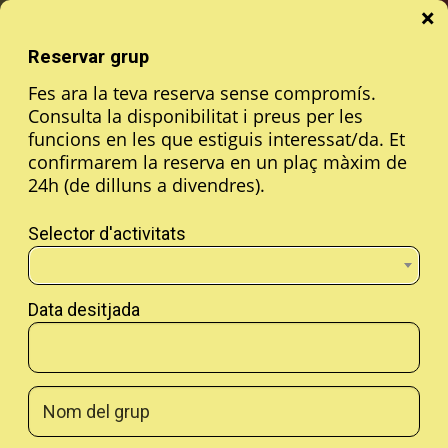
×
Cerca
Reservar grup
WICKED EL MUSICAL
Fes ara la teva reserva sense compromís.
Consulta la disponibilitat i preus per les
funcions en les que estiguis interessat/da. Et
LA HISTÒRIA MAI EXPLICADA DE LES BRUIXES D'OZ
confirmarem la reserva en un plaç màxim de
24h (de dilluns a divendres).
Reserva
Selector d'activitats
Del 03.10.25
al 15.11.26
Teatro Nuevo Alcalá, Madrid
Data desitjada
Durada:
2h 30 min mes descans
Musical
Madrid